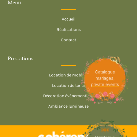
Menu
Décoration évènementiel Saint-Raphaël
Décoration évènementiel Toulon
Accueil
Réalisations
Contact
Prestations
Catalogue
Location de mobilier
mariages,
private events
Location de tente
Décoration événementielle
Ambiance lumineuse