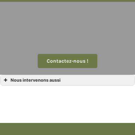
Contactez-nous !
Nous intervenons aussi
Décoration évènementiel
Décoration évènementiel Ajaccio
Décoration évènementiel Bastia
Décoration évènementiel Brignoles
Décoration évènementiel Cannes
Décoration évènementiel Grasse
Décoration évènementiel Hyères
Décoration évènementiel Menton
Décoration évènementiel Monaco
Décoration évènementiel Nice
Décoration évènementiel Saint Tropez