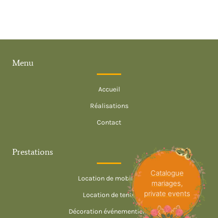
Location tente invitée Brignoles
Location tente invitée Cannes
Location tente invitée Grasse
Location tente invitée Hyères
Location tente invitée Menton
Location tente invitée Monaco
Location tente invitée Nice
Location tente invitée Saint Tropez
Menu
Location tente invitée Saint-Raphaël
Location tente invitée Toulon
Accueil
Réalisations
Contact
Prestations
Catalogue
Location de mobilier
mariages,
private events
Location de tente
Décoration événementielle