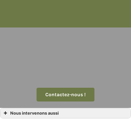
Contactez-nous !
Nous intervenons aussi
Location tente invitée
Location tente invitée Ajaccio
Location tente invitée Bastia